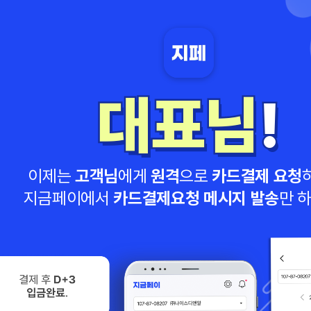
대표님
대표님
!
!
이제는
고객님
에게
원격
으로
카드결제 요청
지금페이에서
카드결제요청 메시지 발송
만 