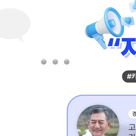
“
“
#
경
고