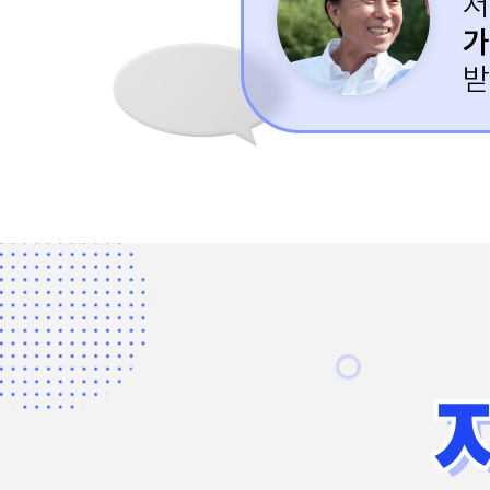
저
가
받