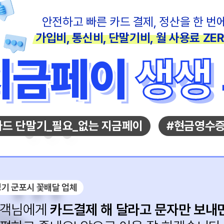
안전하고 빠른 카드 결제, 정산을 한 번에
가입비, 통신비, 단말기비, 월 사용료 ZER
지금페이
지금페이
생생
생생
카드 단말기_필요_없는 지금페이
#현금영수증
기 군포시 꽃배달 업체
객님에게
카드결제 해 달라고 문자만 보내