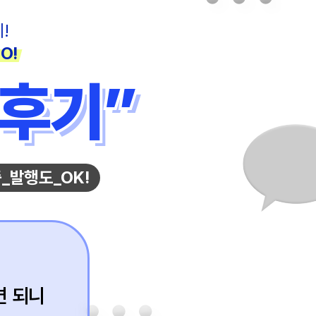
!
O!
후기”
후기”
_발행도_OK!
면 되니